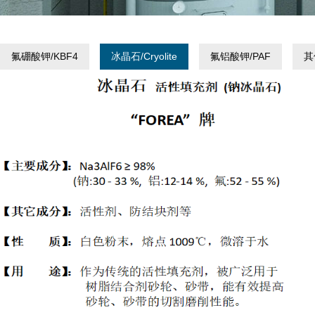
氟硼酸钾/KBF4
冰晶石/Cryolite
氟铝酸钾/PAF
其